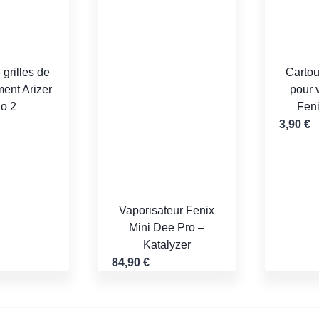
 grilles de
Cartou
ent Arizer
pour 
lo 2
Fen
3,90
€
Vaporisateur Fenix
Mini Dee Pro –
Katalyzer
84,90
€