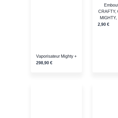
Embout
CRAFTY,
MIGHTY,
2,90
€
Vaporisateur Mighty +
298,90
€