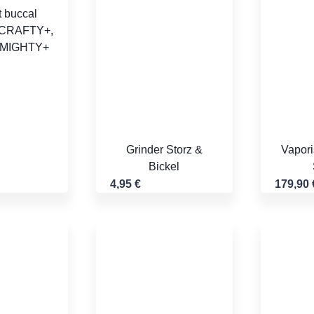
 buccal
 CRAFTY+,
 MIGHTY+
Grinder Storz &
Vapori
Bickel
4,95
€
179,90