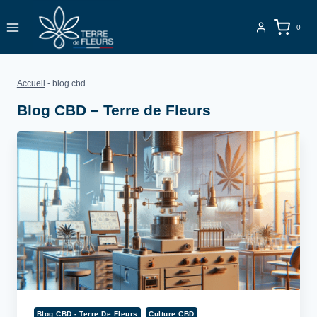
Aller
au
0
contenu
Accueil
-
blog cbd
Blog CBD – Terre de Fleurs
Blog CBD - Terre De Fleurs
Culture CBD