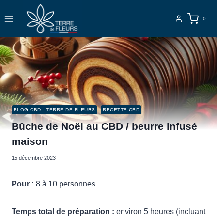
Aller
au
0
contenu
BLOG CBD - TERRE DE FLEURS
RECETTE CBD
Bûche de Noël au CBD / beurre infusé
maison
15 décembre 2023
Pour :
8 à 10 personnes
Temps total de préparation :
environ 5 heures (incluant