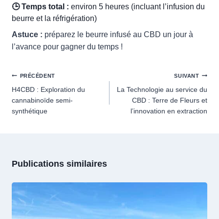
🕒 Temps total :
environ 5 heures (incluant l’infusion du
beurre et la réfrigération)
Astuce :
préparez le beurre infusé au CBD un jour à
l’avance pour gagner du temps !
Navigation
PRÉCÉDENT
SUIVANT
de
H4CBD : Exploration du
La Technologie au service du
cannabinoïde semi-
CBD : Terre de Fleurs et
l’article
synthétique
l’innovation en extraction
Publications similaires