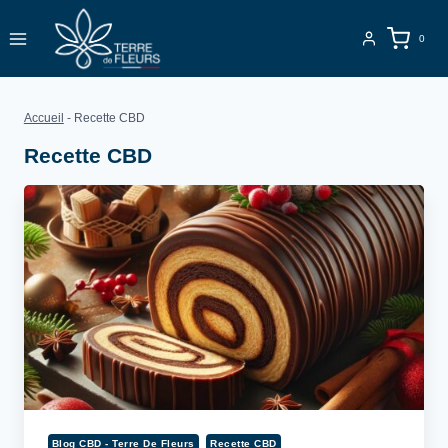
Aller
au
0
contenu
Accueil
-
Recette CBD
Recette CBD
Blog CBD - Terre De Fleurs
Recette CBD